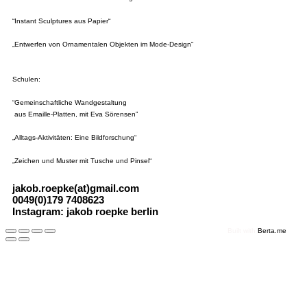
“Instant Sculptures aus Papier“
„Entwerfen von Ornamentalen Objekten im Mode-Design“
Schulen:
“Gemeinschaftliche Wandgestaltung
aus Emaille-Platten, mit Eva Sörensen”
„Alltags-Aktivitäten: Eine Bildforschung“
„Zeichen und Muster mit Tusche und Pinsel“
jakob.roepke(at)gmail.com
0049(0)179 7408623
Instagram: jakob roepke berlin
Built with
Berta.me