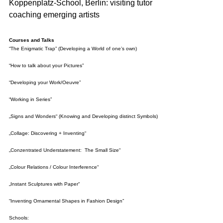
Koppenplatz-School, Berlin: visiting tutor
coaching emerging artists
Courses and Talks
“The Enigmatic Trap” (Developing a World of one’s own)
“How to talk about your Pictures”
“Developing your Work/Oeuvre”
“Working in Series”
„Signs and Wonders“ (Knowing and Developing distinct Symbols)
„Collage: Discovering + Inventing“
„Conzentrated Understatement: The Small Size“
„Colour Relations / Colour Interference“
„Instant Sculptures with Paper“
“Inventing Ornamental Shapes in Fashion Design”
Schools: