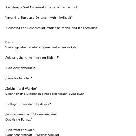
Assmbling a Wall Ornament on a secondary school
“Inventing Signs and Ornament with Ink+Brush”
“Collecting and Researching Images of People and their Activities”
Kurse
“Die enigmatischeFalle” - Eigene Welten entwickeln
„Wie spreche ich von meinen Bildern?“
„Das Werk entwickeln“
„Serielles Arbeiten“
„Zeichen und Wunder“
Erkennen und Erarbeiten einer persönlichen Symbolwelt
„Collage : entdecken + erfinden“
„Konzentration und Understatement:
Das kleine Format“
“Relativität der Farbe –
Farbnachbarschaft u. Wechselwirkung“